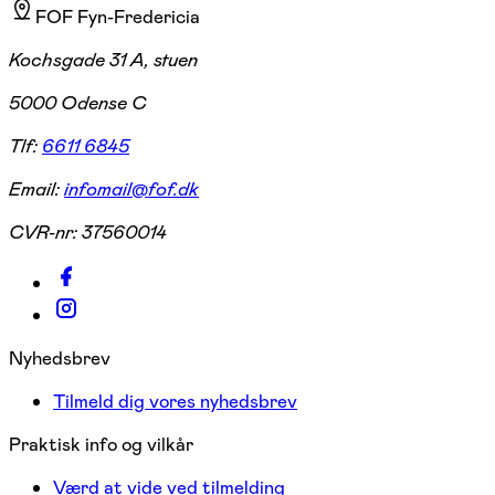
FOF Fyn-Fredericia
Kochsgade 31 A, stuen
5000 Odense C
Tlf:
6611 6845
Email:
infomail@fof.dk
CVR-nr:
37560014
Nyhedsbrev
Tilmeld dig vores nyhedsbrev
Praktisk info og vilkår
Værd at vide ved tilmelding