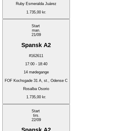
Ruby Esmeralda Juárez
1.735,00 kr.
Start
man.
21/09
Spansk A2
#
162611
17:00
-
18:40
14
mødegange
FOF Kochsgade 31 A, st., Odense C
Rosalba Osorio
1.735,00 kr.
Start
tirs.
22/09
Spansk A2