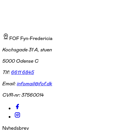
FOF Fyn-Fredericia
Kochsgade 31 A, stuen
5000 Odense C
Tlf:
6611 6845
Email:
infomail@fof.dk
CVR-nr:
37560014
Nyhedsbrev