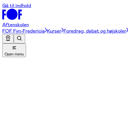
Gå til indhold
Aftenskolen
FOF Fyn-Fredericia
Kurser
Foredrag, debat og højskoler
Open menu