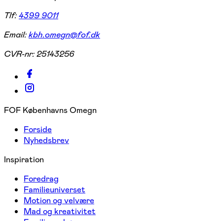
Tlf:
4399 9011
Email:
kbh.omegn@fof.dk
CVR-nr:
25143256
FOF Københavns Omegn
Forside
Nyhedsbrev
Inspiration
Foredrag
Familieuniverset
Motion og velvære
Mad og kreativitet