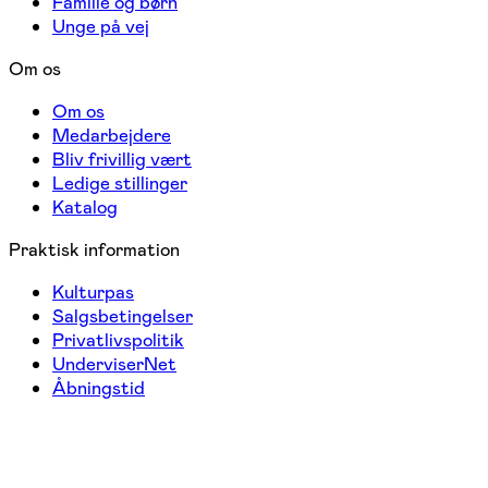
Familie og børn
Unge på vej
Om os
Om os
Medarbejdere
Bliv frivillig vært
Ledige stillinger
Katalog
Praktisk information
Kulturpas
Salgsbetingelser
Privatlivspolitik
UnderviserNet
Åbningstid