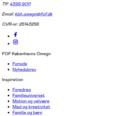
Tlf:
4399 9011
Email:
kbh.omegn@fof.dk
CVR-nr:
25143256
FOF Københavns Omegn
Forside
Nyhedsbrev
Inspiration
Foredrag
Familieuniverset
Motion og velvære
Mad og kreativitet
Familie og børn