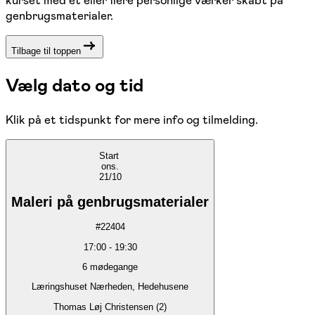
kurset med et eller flere personlige værker skabt på
genbrugsmaterialer.
Tilbage til toppen
Vælg dato og tid
Klik på et tidspunkt for mere info og tilmelding.
Start
ons.
21/10
Maleri på genbrugsmaterialer
#
22404
17:00
-
19:30
6
mødegange
Læringshuset Nærheden, Hedehusene
Thomas Løj Christensen (2)