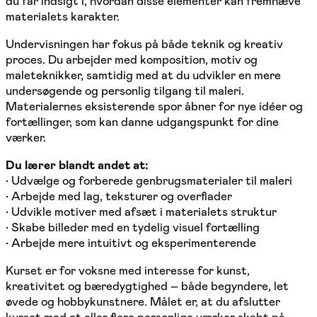
du får indsigt i, hvordan disse elementer kan fremhæve
materialets karakter.
Undervisningen har fokus på både teknik og kreativ
proces. Du arbejder med komposition, motiv og
maleteknikker, samtidig med at du udvikler en mere
undersøgende og personlig tilgang til maleri.
Materialernes eksisterende spor åbner for nye idéer og
fortællinger, som kan danne udgangspunkt for dine
værker.
Du lærer blandt andet at:
• Udvælge og forberede genbrugsmaterialer til maleri
• Arbejde med lag, teksturer og overflader
• Udvikle motiver med afsæt i materialets struktur
• Skabe billeder med en tydelig visuel fortælling
• Arbejde mere intuitivt og eksperimenterende
Kurset er for voksne med interesse for kunst,
kreativitet og bæredygtighed – både begyndere, let
øvede og hobbykunstnere. Målet er, at du afslutter