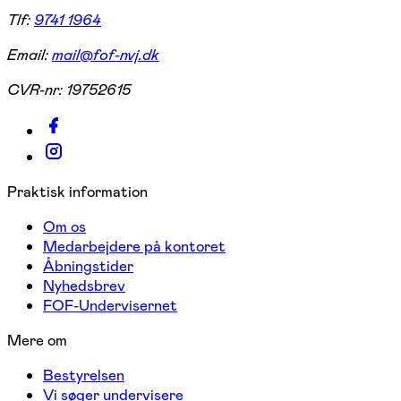
Tlf:
9741 1964
Email:
mail@fof-nvj.dk
CVR-nr:
19752615
Praktisk information
Om os
Medarbejdere på kontoret
Åbningstider
Nyhedsbrev
FOF-Undervisernet
Mere om
Bestyrelsen
Vi søger undervisere