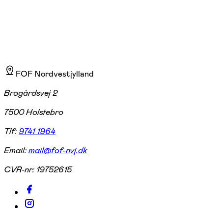
FOF Nordvestjylland
Brogårdsvej 2
7500 Holstebro
Tlf:
9741 1964
Email:
mail@fof-nvj.dk
CVR-nr:
19752615