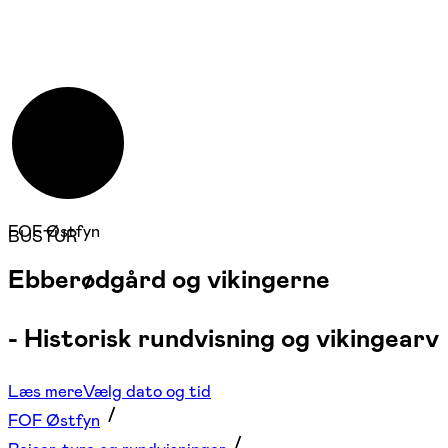
FOF Østfyn
BUSTUR
Ebberødgård og vikingerne
- Historisk rundvisning og vikingearv
Læs mere
Vælg dato og tid
FOF Østfyn