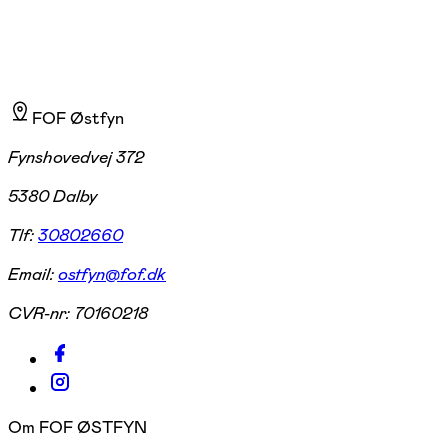
FOF Østfyn
Fynshovedvej 372
5380 Dalby
Tlf:
30802660
Email:
ostfyn@fof.dk
CVR-nr:
70160218
Om FOF ØSTFYN