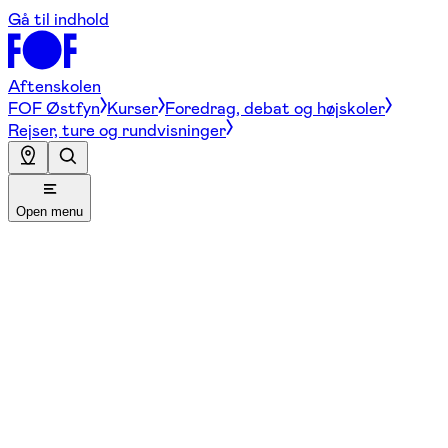
Gå til indhold
Aftenskolen
FOF Østfyn
Kurser
Foredrag, debat og højskoler
Rejser, ture og rundvisninger
Open menu