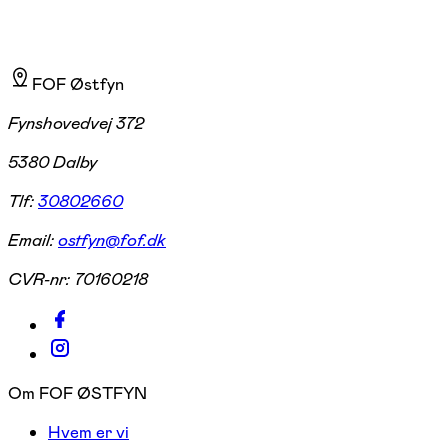
FOF Østfyn
Fynshovedvej 372
5380 Dalby
Tlf:
30802660
Email:
ostfyn@fof.dk
CVR-nr:
70160218
Om FOF ØSTFYN
Hvem er vi