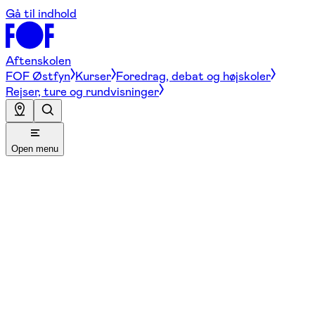
Gå til indhold
Aftenskolen
FOF Østfyn
Kurser
Foredrag, debat og højskoler
Rejser, ture og rundvisninger
Open menu