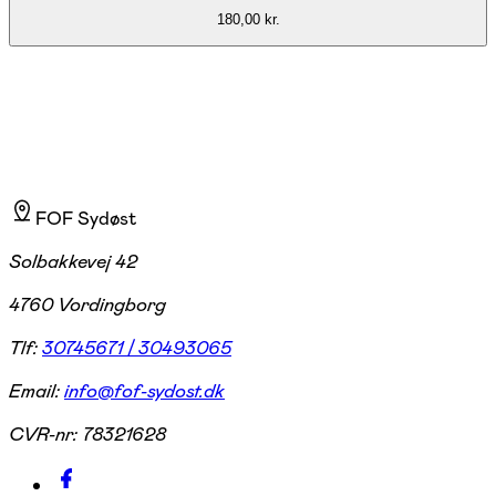
180,00 kr.
FOF Sydøst
Solbakkevej 42
4760 Vordingborg
Tlf:
30745671 / 30493065
Email:
info@fof-sydost.dk
CVR-nr:
78321628