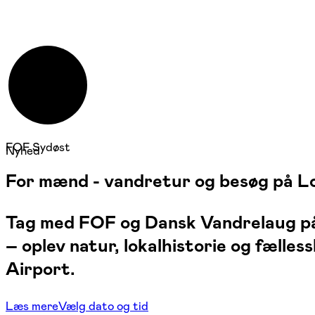
FOF Sydøst
Nyhed
For mænd - vandretur og besøg på Lo
Tag med FOF og Dansk Vandrelaug på
– oplev natur, lokalhistorie og fælles
Airport.
Læs mere
Vælg dato og tid