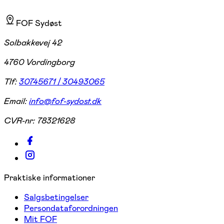
FOF Sydøst
Solbakkevej 42
4760 Vordingborg
Tlf:
30745671 / 30493065
Email:
info@fof-sydost.dk
CVR-nr:
78321628
Praktiske informationer
Salgsbetingelser
Persondataforordningen
Mit FOF