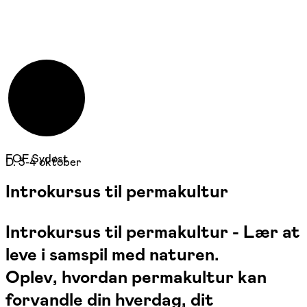
FOF Sydøst
D. 3-4 oktober
Introkursus til permakultur
Introkursus til permakultur - Lær at
leve i samspil med naturen.
Oplev, hvordan permakultur kan
forvandle din hverdag, dit