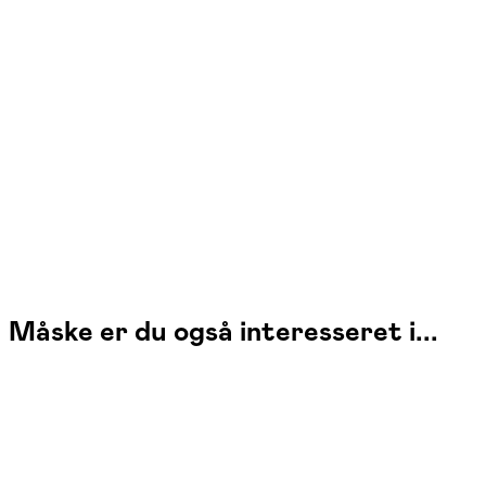
Camilla Brok
Læs mere
Måske er du også interesseret i...