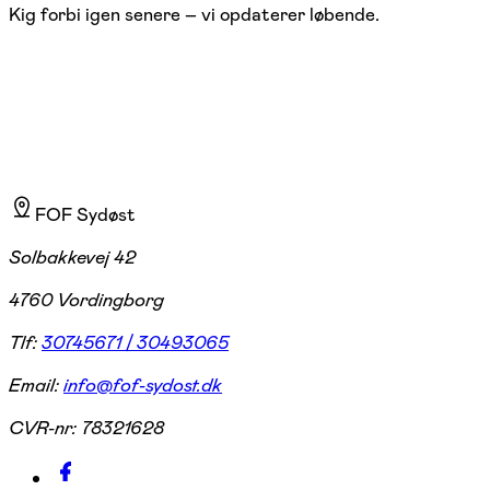
Kig forbi igen senere – vi opdaterer løbende.
FOF Sydøst
Solbakkevej 42
4760 Vordingborg
Tlf:
30745671 / 30493065
Email:
info@fof-sydost.dk
CVR-nr:
78321628