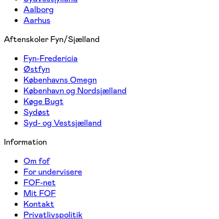
Aalborg
Aarhus
Aftenskoler Fyn/Sjælland
Fyn-Fredericia
Østfyn
Københavns Omegn
København og Nordsjælland
Køge Bugt
Sydøst
Syd- og Vestsjælland
Information
Om fof
For undervisere
FOF-net
Mit FOF
Kontakt
Privatlivspolitik