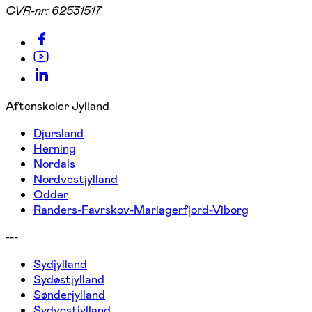
CVR-nr:
62531517
Aftenskoler Jylland
Djursland
Herning
Nordals
Nordvestjylland
Odder
Randers-Favrskov-Mariagerfjord-Viborg
---
Sydjylland
Sydøstjylland
Sønderjylland
Sydvestjylland