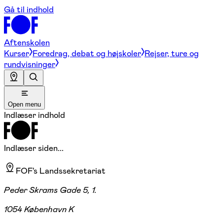
Gå til indhold
Aftenskolen
Kurser
Foredrag, debat og højskoler
Rejser, ture og
rundvisninger
Open menu
Indlæser indhold
Indlæser siden...
FOF's Landssekretariat
Peder Skrams Gade 5, 1.
1054 København K