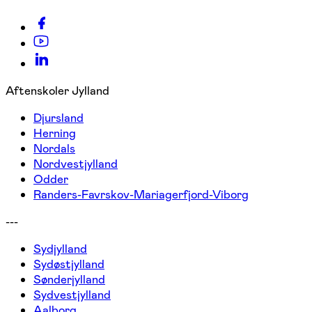
Aftenskoler Jylland
Djursland
Herning
Nordals
Nordvestjylland
Odder
Randers-Favrskov-Mariagerfjord-Viborg
---
Sydjylland
Sydøstjylland
Sønderjylland
Sydvestjylland
Aalborg