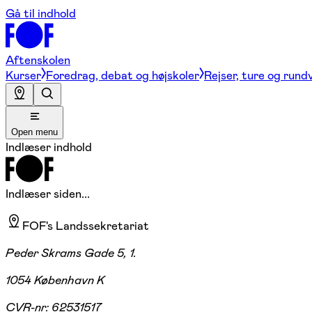
Gå til indhold
Aftenskolen
Kurser
Foredrag, debat og højskoler
Rejser, ture og rund
Open menu
Indlæser indhold
Indlæser siden...
FOF's Landssekretariat
Peder Skrams Gade 5, 1.
1054 København K
CVR-nr:
62531517