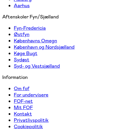
Aarhus
Aftenskoler Fyn/Sjælland
Fyn-Fredericia
Østfyn
Københavns Omegn
København og Nordsjælland
Køge Bugt
Sydøst
Syd- og Vestsjælland
Information
Om fof
For undervisere
FOF-net
Mit FOF
Kontakt
Privatlivspolitik
Cookiepolitik