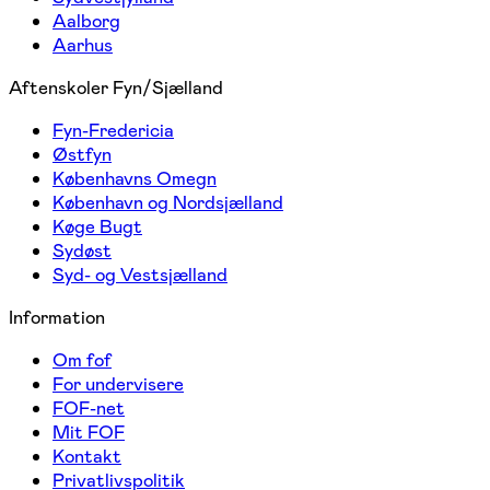
Aalborg
Aarhus
Aftenskoler Fyn/Sjælland
Fyn-Fredericia
Østfyn
Københavns Omegn
København og Nordsjælland
Køge Bugt
Sydøst
Syd- og Vestsjælland
Information
Om fof
For undervisere
FOF-net
Mit FOF
Kontakt
Privatlivspolitik