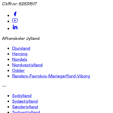
CVR-nr:
62531517
Aftenskoler Jylland
Djursland
Herning
Nordals
Nordvestjylland
Odder
Randers-Favrskov-Mariagerfjord-Viborg
---
Sydjylland
Sydøstjylland
Sønderjylland
Sydvestjylland