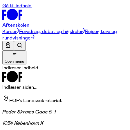
Gå til indhold
Aftenskolen
Kurser
Foredrag, debat og højskoler
Rejser, ture og
rundvisninger
Open menu
Indlæser indhold
Indlæser siden...
FOF's Landssekretariat
Peder Skrams Gade 5, 1.
1054 København K