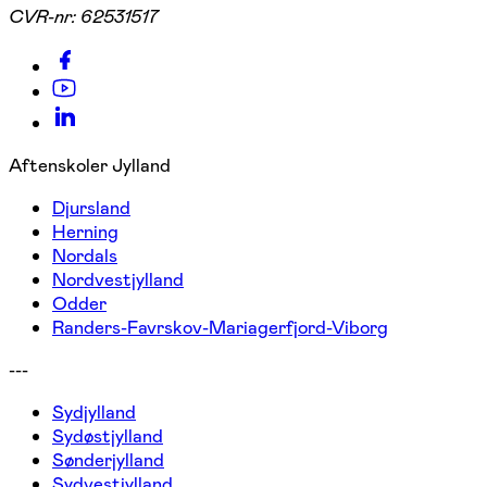
CVR-nr:
62531517
Aftenskoler Jylland
Djursland
Herning
Nordals
Nordvestjylland
Odder
Randers-Favrskov-Mariagerfjord-Viborg
---
Sydjylland
Sydøstjylland
Sønderjylland
Sydvestjylland