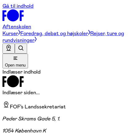
Gå til indhold
Aftenskolen
Kurser
Foredrag, debat og højskoler
Rejser, ture og
rundvisninger
Open menu
Indlæser indhold
Indlæser siden...
FOF's Landssekretariat
Peder Skrams Gade 5, 1.
1054 København K