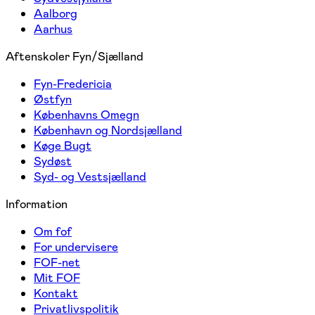
Aalborg
Aarhus
Aftenskoler Fyn/Sjælland
Fyn-Fredericia
Østfyn
Københavns Omegn
København og Nordsjælland
Køge Bugt
Sydøst
Syd- og Vestsjælland
Information
Om fof
For undervisere
FOF-net
Mit FOF
Kontakt
Privatlivspolitik