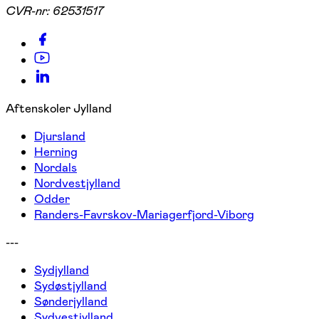
CVR-nr:
62531517
Aftenskoler Jylland
Djursland
Herning
Nordals
Nordvestjylland
Odder
Randers-Favrskov-Mariagerfjord-Viborg
---
Sydjylland
Sydøstjylland
Sønderjylland
Sydvestjylland