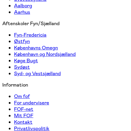
Aalborg
Aarhus
Aftenskoler Fyn/Sjælland
Fyn-Fredericia
Østfyn
Københavns Omegn
København og Nordsjælland
Køge Bugt
Sydøst
Syd- og Vestsjælland
Information
Om fof
For undervisere
FOF-net
Mit FOF
Kontakt
Privatlivspolitik