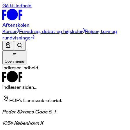
Gå til indhold
Aftenskolen
Kurser
Foredrag, debat og højskoler
Rejser, ture og
rundvisninger
Open menu
Indlæser indhold
Indlæser siden...
FOF's Landssekretariat
Peder Skrams Gade 5, 1.
1054 København K