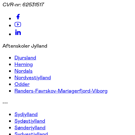
CVR-nr:
62531517
Aftenskoler Jylland
Djursland
Herning
Nordals
Nordvestjylland
Odder
Randers-Favrskov-Mariagerfjord-Viborg
---
Sydjylland
Sydøstjylland
Sønderjylland
Sydvestjylland