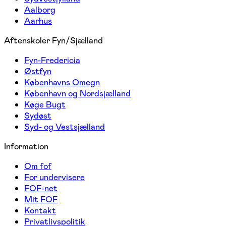
Aalborg
Aarhus
Aftenskoler Fyn/Sjælland
Fyn-Fredericia
Østfyn
Københavns Omegn
København og Nordsjælland
Køge Bugt
Sydøst
Syd- og Vestsjælland
Information
Om fof
For undervisere
FOF-net
Mit FOF
Kontakt
Privatlivspolitik