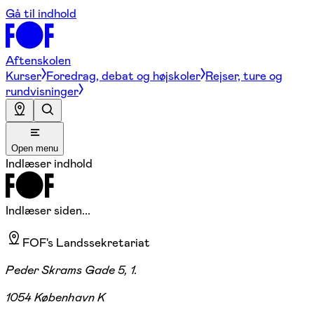
Gå til indhold
Aftenskolen
Kurser
Foredrag, debat og højskoler
Rejser, ture og
rundvisninger
Open menu
Indlæser indhold
Indlæser siden...
FOF's Landssekretariat
Peder Skrams Gade 5, 1.
1054 København K