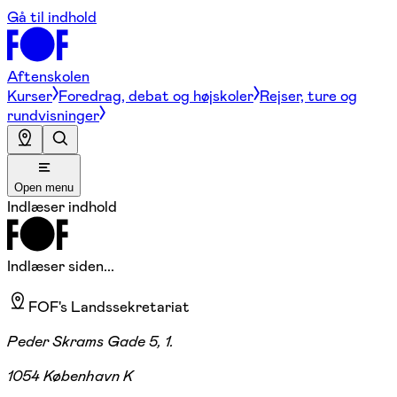
Gå til indhold
Aftenskolen
Kurser
Foredrag, debat og højskoler
Rejser, ture og
rundvisninger
Open menu
Indlæser indhold
Indlæser siden...
FOF's Landssekretariat
Peder Skrams Gade 5, 1.
1054 København K