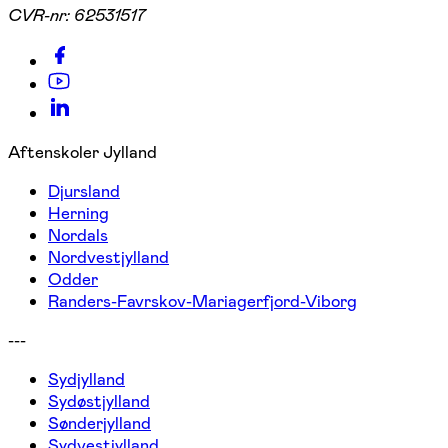
CVR-nr:
62531517
Aftenskoler Jylland
Djursland
Herning
Nordals
Nordvestjylland
Odder
Randers-Favrskov-Mariagerfjord-Viborg
---
Sydjylland
Sydøstjylland
Sønderjylland
Sydvestjylland