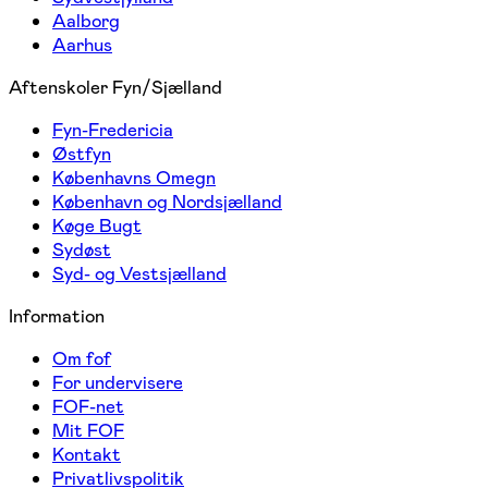
Aalborg
Aarhus
Aftenskoler Fyn/Sjælland
Fyn-Fredericia
Østfyn
Københavns Omegn
København og Nordsjælland
Køge Bugt
Sydøst
Syd- og Vestsjælland
Information
Om fof
For undervisere
FOF-net
Mit FOF
Kontakt
Privatlivspolitik