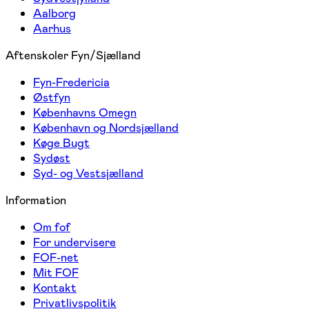
Aalborg
Aarhus
Aftenskoler Fyn/Sjælland
Fyn-Fredericia
Østfyn
Københavns Omegn
København og Nordsjælland
Køge Bugt
Sydøst
Syd- og Vestsjælland
Information
Om fof
For undervisere
FOF-net
Mit FOF
Kontakt
Privatlivspolitik