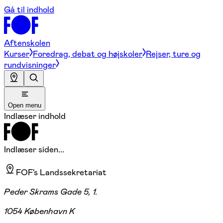
Gå til indhold
Aftenskolen
Kurser
Foredrag, debat og højskoler
Rejser, ture og
rundvisninger
Open menu
Indlæser indhold
Indlæser siden...
FOF's Landssekretariat
Peder Skrams Gade 5, 1.
1054 København K