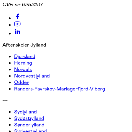
CVR-nr:
62531517
Aftenskoler Jylland
Djursland
Herning
Nordals
Nordvestjylland
Odder
Randers-Favrskov-Mariagerfjord-Viborg
---
Sydjylland
Sydøstjylland
Sønderjylland
Sydvestjylland