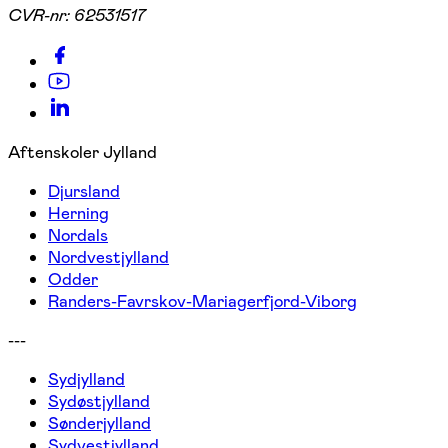
CVR-nr:
62531517
Aftenskoler Jylland
Djursland
Herning
Nordals
Nordvestjylland
Odder
Randers-Favrskov-Mariagerfjord-Viborg
---
Sydjylland
Sydøstjylland
Sønderjylland
Sydvestjylland