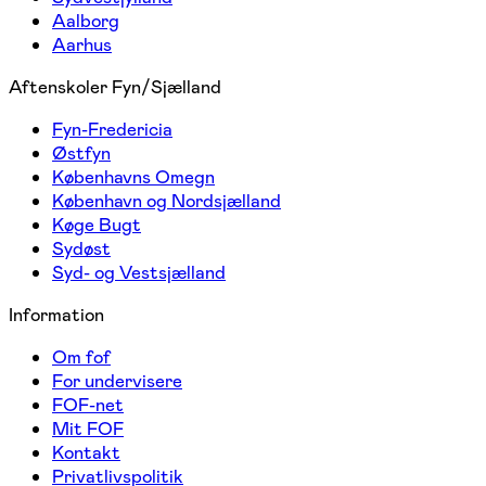
Aalborg
Aarhus
Aftenskoler Fyn/Sjælland
Fyn-Fredericia
Østfyn
Københavns Omegn
København og Nordsjælland
Køge Bugt
Sydøst
Syd- og Vestsjælland
Information
Om fof
For undervisere
FOF-net
Mit FOF
Kontakt
Privatlivspolitik