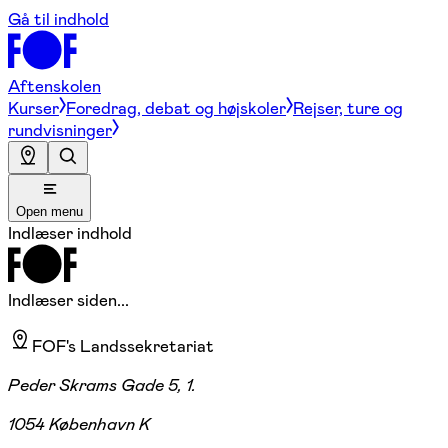
Gå til indhold
Aftenskolen
Kurser
Foredrag, debat og højskoler
Rejser, ture og
rundvisninger
Open menu
Indlæser indhold
Indlæser siden...
FOF's Landssekretariat
Peder Skrams Gade 5, 1.
1054 København K