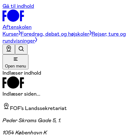
Gå til indhold
Aftenskolen
Kurser
Foredrag, debat og højskoler
Rejser, ture og
rundvisninger
Open menu
Indlæser indhold
Indlæser siden...
FOF's Landssekretariat
Peder Skrams Gade 5, 1.
1054 København K