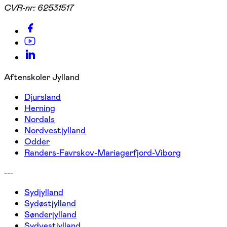
CVR-nr:
62531517
Aftenskoler Jylland
Djursland
Herning
Nordals
Nordvestjylland
Odder
Randers-Favrskov-Mariagerfjord-Viborg
---
Sydjylland
Sydøstjylland
Sønderjylland
Sydvestjylland