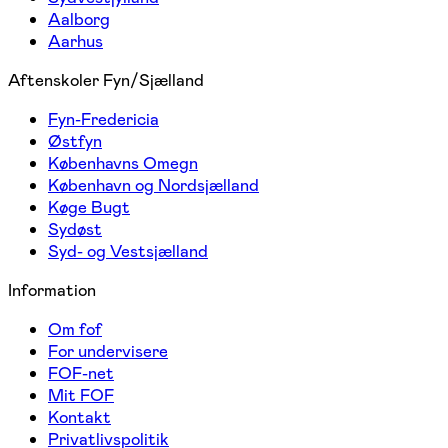
Aalborg
Aarhus
Aftenskoler Fyn/Sjælland
Fyn-Fredericia
Østfyn
Københavns Omegn
København og Nordsjælland
Køge Bugt
Sydøst
Syd- og Vestsjælland
Information
Om fof
For undervisere
FOF-net
Mit FOF
Kontakt
Privatlivspolitik