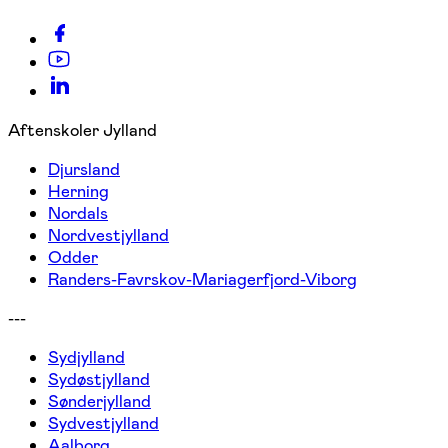
Aftenskoler Jylland
Djursland
Herning
Nordals
Nordvestjylland
Odder
Randers-Favrskov-Mariagerfjord-Viborg
---
Sydjylland
Sydøstjylland
Sønderjylland
Sydvestjylland
Aalborg