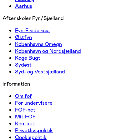
Aarhus
Aftenskoler Fyn/Sjælland
Fyn-Fredericia
Østfyn
Københavns Omegn
København og Nordsjælland
Køge Bugt
Sydøst
Syd- og Vestsjælland
Information
Om fof
For undervisere
FOF-net
Mit FOF
Kontakt
Privatlivspolitik
Cookiepolitik