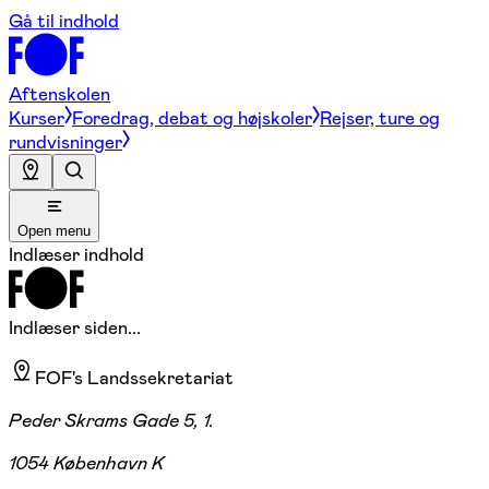
Gå til indhold
Aftenskolen
Kurser
Foredrag, debat og højskoler
Rejser, ture og
rundvisninger
Open menu
Indlæser indhold
Indlæser siden...
FOF's Landssekretariat
Peder Skrams Gade 5, 1.
1054 København K