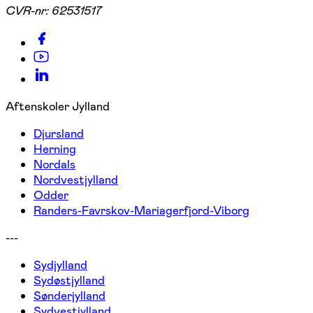
CVR-nr:
62531517
Aftenskoler Jylland
Djursland
Herning
Nordals
Nordvestjylland
Odder
Randers-Favrskov-Mariagerfjord-Viborg
---
Sydjylland
Sydøstjylland
Sønderjylland
Sydvestjylland