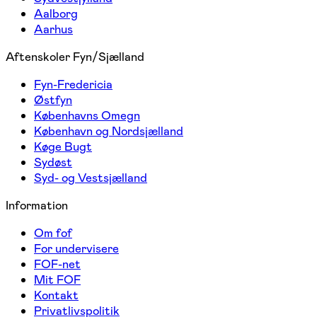
Aalborg
Aarhus
Aftenskoler Fyn/Sjælland
Fyn-Fredericia
Østfyn
Københavns Omegn
København og Nordsjælland
Køge Bugt
Sydøst
Syd- og Vestsjælland
Information
Om fof
For undervisere
FOF-net
Mit FOF
Kontakt
Privatlivspolitik