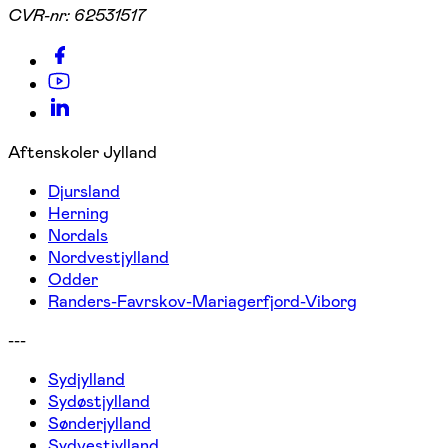
CVR-nr:
62531517
Aftenskoler Jylland
Djursland
Herning
Nordals
Nordvestjylland
Odder
Randers-Favrskov-Mariagerfjord-Viborg
---
Sydjylland
Sydøstjylland
Sønderjylland
Sydvestjylland