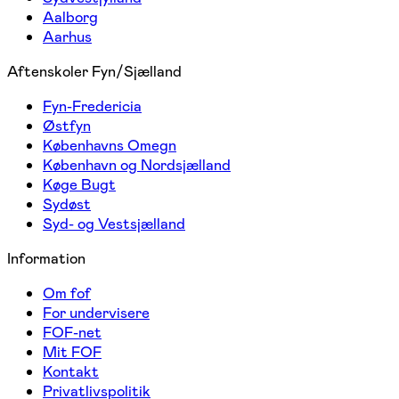
Aalborg
Aarhus
Aftenskoler Fyn/Sjælland
Fyn-Fredericia
Østfyn
Københavns Omegn
København og Nordsjælland
Køge Bugt
Sydøst
Syd- og Vestsjælland
Information
Om fof
For undervisere
FOF-net
Mit FOF
Kontakt
Privatlivspolitik