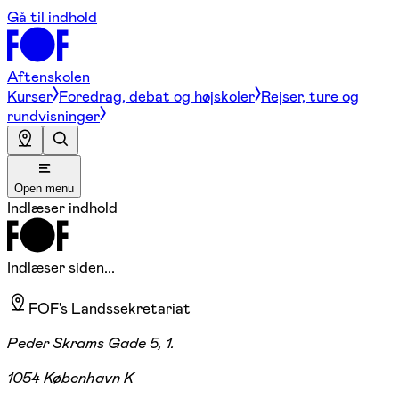
Gå til indhold
Aftenskolen
Kurser
Foredrag, debat og højskoler
Rejser, ture og
rundvisninger
Open menu
Indlæser indhold
Indlæser siden...
FOF's Landssekretariat
Peder Skrams Gade 5, 1.
1054 København K