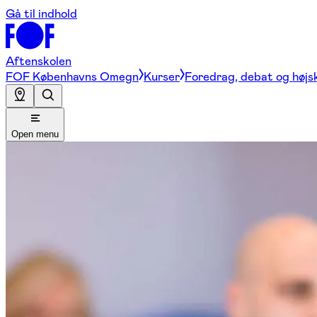
Gå til indhold
Aftenskolen
FOF Københavns Omegn
Kurser
Foredrag, debat og højs
Open menu