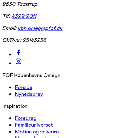
2630 Taastrup
Tlf:
4399 9011
Email:
kbh.omegn@fof.dk
CVR-nr:
25143256
FOF Københavns Omegn
Forside
Nyhedsbrev
Inspiration
Foredrag
Familieuniverset
Motion og velvære