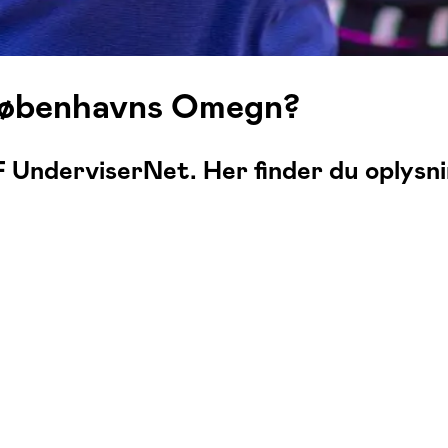
 Københavns Omegn?
 UnderviserNet. Her finder du oplysn