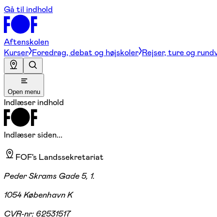
Gå til indhold
Aftenskolen
Kurser
Foredrag, debat og højskoler
Rejser, ture og rund
Open menu
Indlæser indhold
Indlæser siden...
FOF's Landssekretariat
Peder Skrams Gade 5, 1.
1054 København K
CVR-nr:
62531517