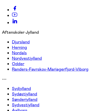
Aftenskoler Jylland
Djursland
Herning
Nordals
Nordvestjylland
Odder
Randers-Favrskov-Mariagerfjord-Viborg
---
Sydjylland
Sydøstjylland
Sønderjylland
Sydvestjylland
Aalborg