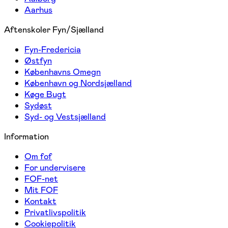
Aarhus
Aftenskoler Fyn/Sjælland
Fyn-Fredericia
Østfyn
Københavns Omegn
København og Nordsjælland
Køge Bugt
Sydøst
Syd- og Vestsjælland
Information
Om fof
For undervisere
FOF-net
Mit FOF
Kontakt
Privatlivspolitik
Cookiepolitik