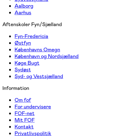
Aalborg
Aarhus
Aftenskoler Fyn/Sjælland
Fyn-Fredericia
Østfyn
Københavns Omegn
København og Nordsjælland
Køge Bugt
Sydøst
Syd- og Vestsjælland
Information
Om fof
For undervisere
FOF-net
Mit FOF
Kontakt
Privatlivspolitik