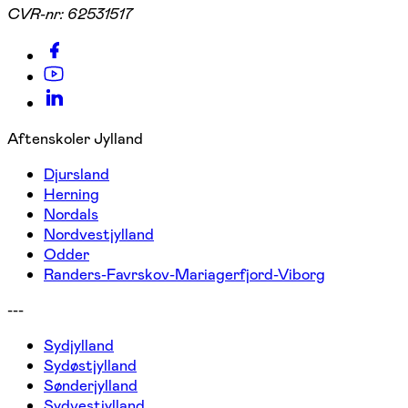
CVR-nr:
62531517
Aftenskoler Jylland
Djursland
Herning
Nordals
Nordvestjylland
Odder
Randers-Favrskov-Mariagerfjord-Viborg
---
Sydjylland
Sydøstjylland
Sønderjylland
Sydvestjylland