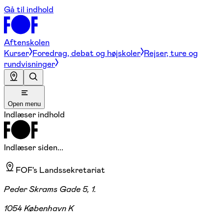
Gå til indhold
Aftenskolen
Kurser
Foredrag, debat og højskoler
Rejser, ture og
rundvisninger
Open menu
Indlæser indhold
Indlæser siden...
FOF's Landssekretariat
Peder Skrams Gade 5, 1.
1054 København K