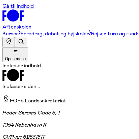
Gå til indhold
Aftenskolen
Kurser
Foredrag, debat og højskoler
Rejser, ture og rund
Open menu
Indlæser indhold
Indlæser siden...
FOF's Landssekretariat
Peder Skrams Gade 5, 1.
1054 København K
CVR-nr:
62531517