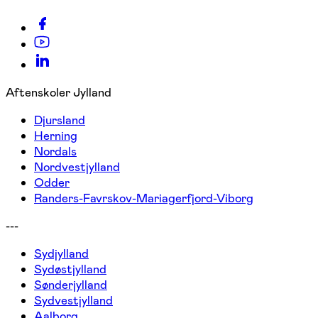
Aftenskoler Jylland
Djursland
Herning
Nordals
Nordvestjylland
Odder
Randers-Favrskov-Mariagerfjord-Viborg
---
Sydjylland
Sydøstjylland
Sønderjylland
Sydvestjylland
Aalborg