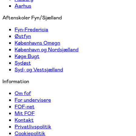
Aarhus
Aftenskoler Fyn/Sjælland
Fyn-Fredericia
Østfyn
Københavns Omegn
København og Nordsjælland
Køge Bugt
Sydøst
Syd- og Vestsjælland
Information
Om fof
For undervisere
FOF-net
Mit FOF
Kontakt
Privatlivspolitik
Cookiepolitik