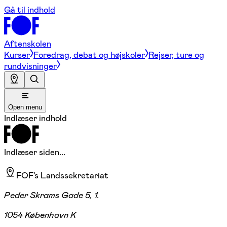
Gå til indhold
Aftenskolen
Kurser
Foredrag, debat og højskoler
Rejser, ture og
rundvisninger
Open menu
Indlæser indhold
Indlæser siden...
FOF's Landssekretariat
Peder Skrams Gade 5, 1.
1054 København K