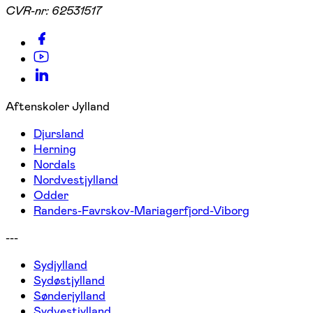
CVR-nr:
62531517
Aftenskoler Jylland
Djursland
Herning
Nordals
Nordvestjylland
Odder
Randers-Favrskov-Mariagerfjord-Viborg
---
Sydjylland
Sydøstjylland
Sønderjylland
Sydvestjylland