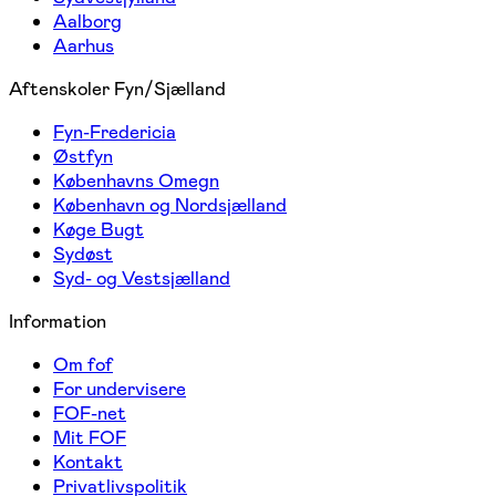
Aalborg
Aarhus
Aftenskoler Fyn/Sjælland
Fyn-Fredericia
Østfyn
Københavns Omegn
København og Nordsjælland
Køge Bugt
Sydøst
Syd- og Vestsjælland
Information
Om fof
For undervisere
FOF-net
Mit FOF
Kontakt
Privatlivspolitik