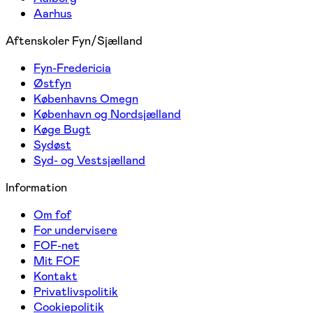
Aarhus
Aftenskoler Fyn/Sjælland
Fyn-Fredericia
Østfyn
Københavns Omegn
København og Nordsjælland
Køge Bugt
Sydøst
Syd- og Vestsjælland
Information
Om fof
For undervisere
FOF-net
Mit FOF
Kontakt
Privatlivspolitik
Cookiepolitik