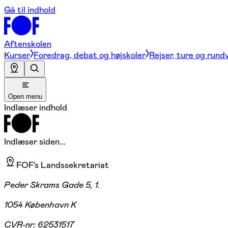
Gå til indhold
Aftenskolen
Kurser
Foredrag, debat og højskoler
Rejser, ture og rund
Open menu
Indlæser indhold
Indlæser siden...
FOF's Landssekretariat
Peder Skrams Gade 5, 1.
1054 København K
CVR-nr:
62531517