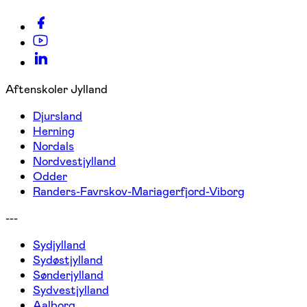
Aftenskoler Jylland
Djursland
Herning
Nordals
Nordvestjylland
Odder
Randers-Favrskov-Mariagerfjord-Viborg
---
Sydjylland
Sydøstjylland
Sønderjylland
Sydvestjylland
Aalborg