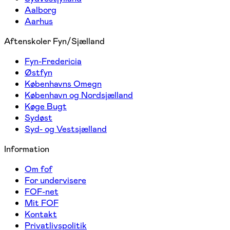
Aalborg
Aarhus
Aftenskoler Fyn/Sjælland
Fyn-Fredericia
Østfyn
Københavns Omegn
København og Nordsjælland
Køge Bugt
Sydøst
Syd- og Vestsjælland
Information
Om fof
For undervisere
FOF-net
Mit FOF
Kontakt
Privatlivspolitik