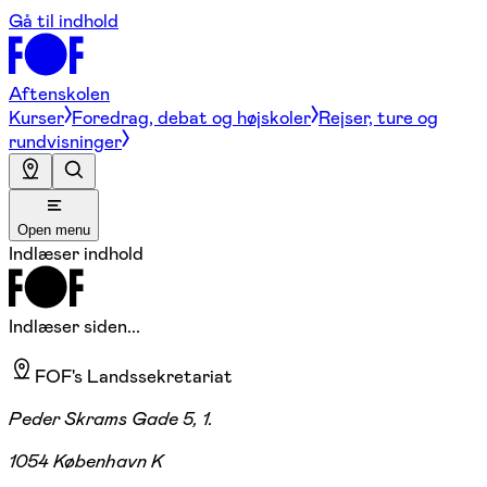
Gå til indhold
Aftenskolen
Kurser
Foredrag, debat og højskoler
Rejser, ture og
rundvisninger
Open menu
Indlæser indhold
Indlæser siden...
FOF's Landssekretariat
Peder Skrams Gade 5, 1.
1054 København K