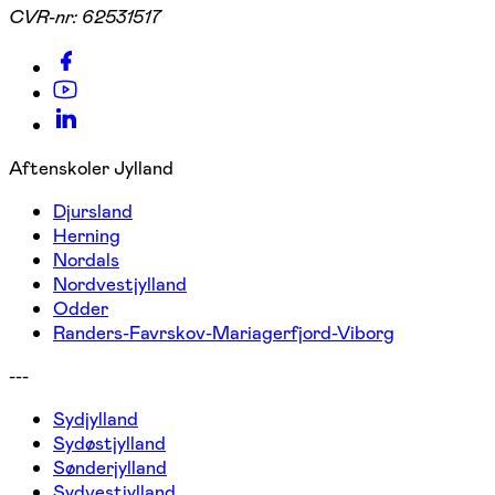
CVR-nr:
62531517
Aftenskoler Jylland
Djursland
Herning
Nordals
Nordvestjylland
Odder
Randers-Favrskov-Mariagerfjord-Viborg
---
Sydjylland
Sydøstjylland
Sønderjylland
Sydvestjylland