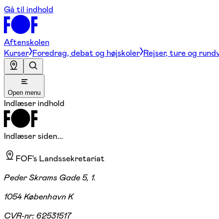
Gå til indhold
Aftenskolen
Kurser
Foredrag, debat og højskoler
Rejser, ture og rund
Open menu
Indlæser indhold
Indlæser siden...
FOF's Landssekretariat
Peder Skrams Gade 5, 1.
1054 København K
CVR-nr:
62531517