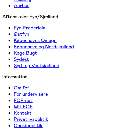
Aarhus
Aftenskoler Fyn/Sjælland
Fyn-Fredericia
Østfyn
Københavns Omegn
København og Nordsjælland
Køge Bugt
Sydøst
Syd- og Vestsjælland
Information
Om fof
For undervisere
FOF-net
Mit FOF
Kontakt
Privatlivspolitik
Cookiepolitik