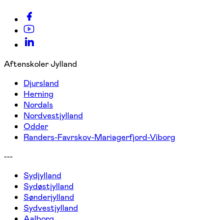
Aftenskoler Jylland
Djursland
Herning
Nordals
Nordvestjylland
Odder
Randers-Favrskov-Mariagerfjord-Viborg
---
Sydjylland
Sydøstjylland
Sønderjylland
Sydvestjylland
Aalborg