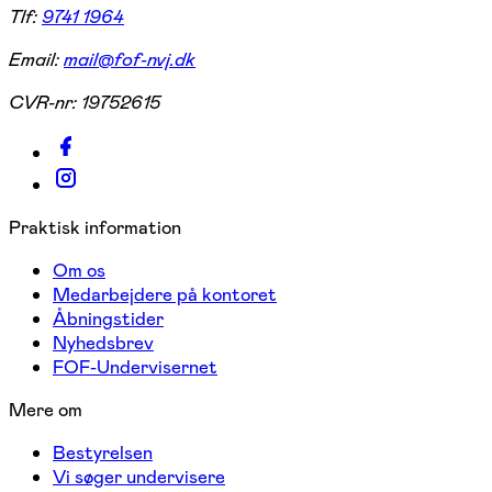
Tlf:
9741 1964
Email:
mail@fof-nvj.dk
CVR-nr:
19752615
Praktisk information
Om os
Medarbejdere på kontoret
Åbningstider
Nyhedsbrev
FOF-Undervisernet
Mere om
Bestyrelsen
Vi søger undervisere