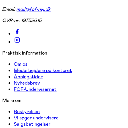
Email:
mail@fof-nvj.dk
CVR-nr:
19752615
Praktisk information
Om os
Medarbejdere på kontoret
Åbningstider
Nyhedsbrev
FOF-Undervisernet
Mere om
Bestyrelsen
Vi søger undervisere
Salgsbetingelser