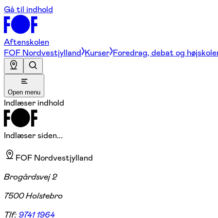
Gå til indhold
Aftenskolen
FOF Nordvestjylland
Kurser
Foredrag, debat og højskole
Open menu
Indlæser indhold
Indlæser siden...
FOF Nordvestjylland
Brogårdsvej 2
7500 Holstebro
Tlf:
9741 1964