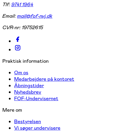
Tlf:
9741 1964
Email:
mail@fof-nvj.dk
CVR-nr:
19752615
Praktisk information
Om os
Medarbejdere på kontoret
Åbningstider
Nyhedsbrev
FOF-Undervisernet
Mere om
Bestyrelsen
Vi søger undervisere