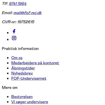
Tlf:
9741 1964
Email:
mail@fof-nvj.dk
CVR-nr:
19752615
Praktisk information
Om os
Medarbejdere på kontoret
Åbningstider
Nyhedsbrev
FOF-Undervisernet
Mere om
Bestyrelsen
Vi søger undervisere