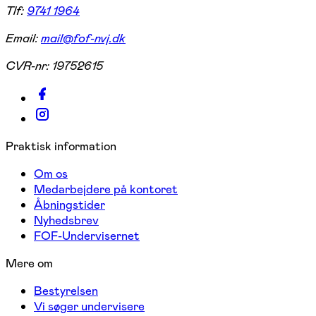
Tlf:
9741 1964
Email:
mail@fof-nvj.dk
CVR-nr:
19752615
Praktisk information
Om os
Medarbejdere på kontoret
Åbningstider
Nyhedsbrev
FOF-Undervisernet
Mere om
Bestyrelsen
Vi søger undervisere