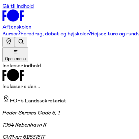
Gå til indhold
Aftenskolen
Kurser
Foredrag, debat og højskoler
Rejser, ture og rund
Open menu
Indlæser indhold
Indlæser siden...
FOF's Landssekretariat
Peder Skrams Gade 5, 1.
1054 København K
CVR-nr:
62531517