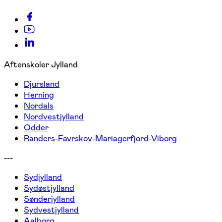
Aftenskoler Jylland
Djursland
Herning
Nordals
Nordvestjylland
Odder
Randers-Favrskov-Mariagerfjord-Viborg
---
Sydjylland
Sydøstjylland
Sønderjylland
Sydvestjylland
Aalborg