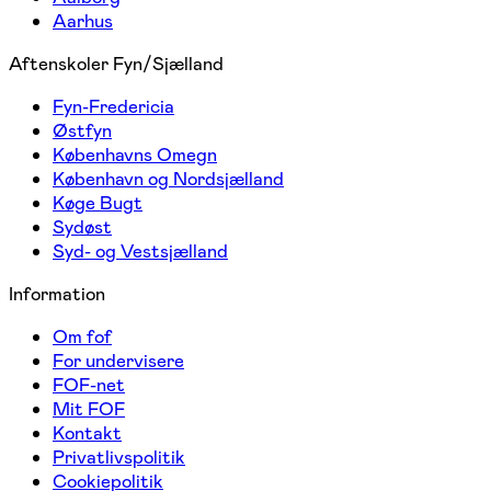
Aarhus
Aftenskoler Fyn/Sjælland
Fyn-Fredericia
Østfyn
Københavns Omegn
København og Nordsjælland
Køge Bugt
Sydøst
Syd- og Vestsjælland
Information
Om fof
For undervisere
FOF-net
Mit FOF
Kontakt
Privatlivspolitik
Cookiepolitik