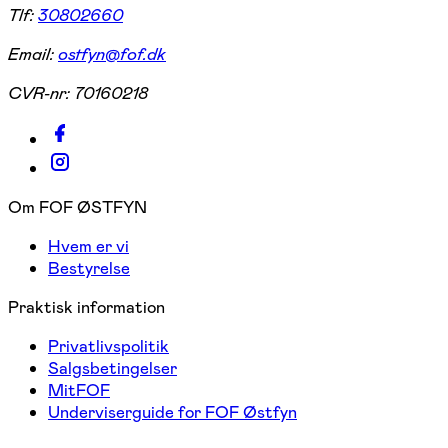
Tlf:
30802660
Email:
ostfyn@fof.dk
CVR-nr:
70160218
Om FOF ØSTFYN
Hvem er vi
Bestyrelse
Praktisk information
Privatlivspolitik
Salgsbetingelser
MitFOF
Underviserguide for FOF Østfyn