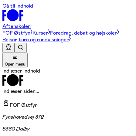
Gå til indhold
Aftenskolen
FOF Østfyn
Kurser
Foredrag, debat og højskoler
Rejser, ture og rundvisninger
Open menu
Indlæser indhold
Indlæser siden...
FOF Østfyn
Fynshovedvej 372
5380 Dalby