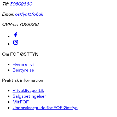
Tlf:
30802660
Email:
ostfyn@fof.dk
CVR-nr:
70160218
Om FOF ØSTFYN
Hvem er vi
Bestyrelse
Praktisk information
Privatlivspolitik
Salgsbetingelser
MitFOF
Underviserguide for FOF Østfyn