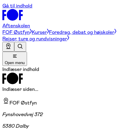
Gå til indhold
Aftenskolen
FOF Østfyn
Kurser
Foredrag, debat og højskoler
Rejser, ture og rundvisninger
Open menu
Indlæser indhold
Indlæser siden...
FOF Østfyn
Fynshovedvej 372
5380 Dalby