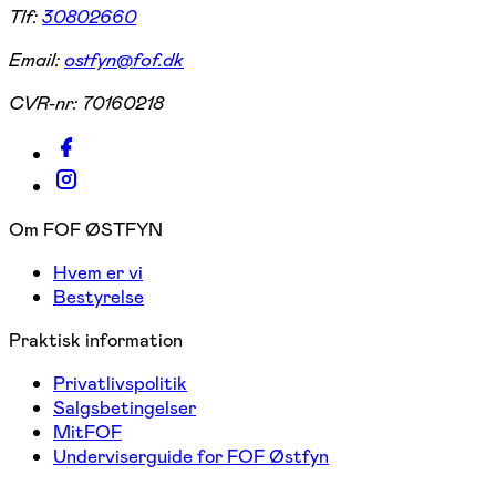
Tlf:
30802660
Email:
ostfyn@fof.dk
CVR-nr:
70160218
Om FOF ØSTFYN
Hvem er vi
Bestyrelse
Praktisk information
Privatlivspolitik
Salgsbetingelser
MitFOF
Underviserguide for FOF Østfyn