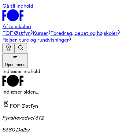
Gå til indhold
Aftenskolen
FOF Østfyn
Kurser
Foredrag, debat og højskoler
Rejser, ture og rundvisninger
Open menu
Indlæser indhold
Indlæser siden...
FOF Østfyn
Fynshovedvej 372
5380 Dalby