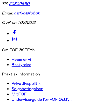
Tlf:
30802660
Email:
ostfyn@fof.dk
CVR-nr:
70160218
Om FOF ØSTFYN
Hvem er vi
Bestyrelse
Praktisk information
Privatlivspolitik
Salgsbetingelser
MitFOF
Underviserguide for FOF Østfyn