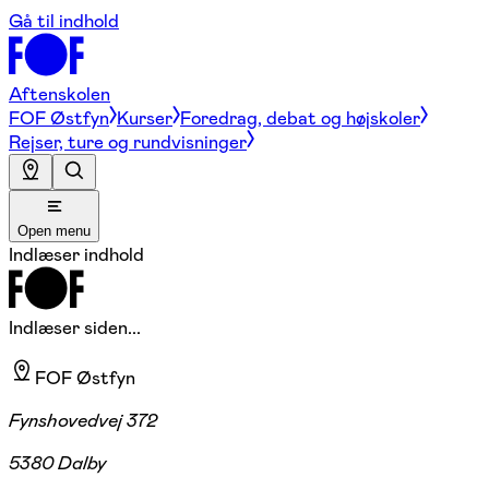
Gå til indhold
Aftenskolen
FOF Østfyn
Kurser
Foredrag, debat og højskoler
Rejser, ture og rundvisninger
Open menu
Indlæser indhold
Indlæser siden...
FOF Østfyn
Fynshovedvej 372
5380 Dalby