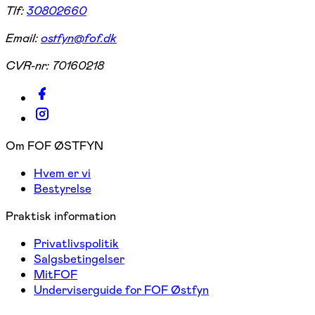
Tlf:
30802660
Email:
ostfyn@fof.dk
CVR-nr:
70160218
Om FOF ØSTFYN
Hvem er vi
Bestyrelse
Praktisk information
Privatlivspolitik
Salgsbetingelser
MitFOF
Underviserguide for FOF Østfyn