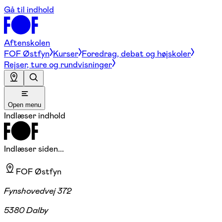
Gå til indhold
Aftenskolen
FOF Østfyn
Kurser
Foredrag, debat og højskoler
Rejser, ture og rundvisninger
Open menu
Indlæser indhold
Indlæser siden...
FOF Østfyn
Fynshovedvej 372
5380 Dalby