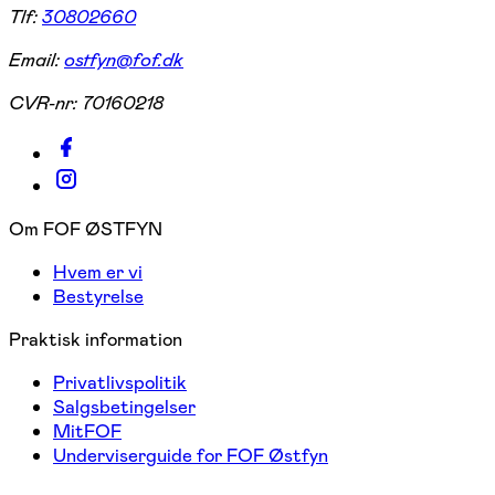
Tlf:
30802660
Email:
ostfyn@fof.dk
CVR-nr:
70160218
Om FOF ØSTFYN
Hvem er vi
Bestyrelse
Praktisk information
Privatlivspolitik
Salgsbetingelser
MitFOF
Underviserguide for FOF Østfyn