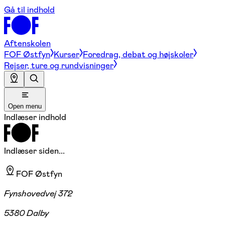
Gå til indhold
Aftenskolen
FOF Østfyn
Kurser
Foredrag, debat og højskoler
Rejser, ture og rundvisninger
Open menu
Indlæser indhold
Indlæser siden...
FOF Østfyn
Fynshovedvej 372
5380 Dalby