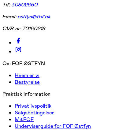
Tlf:
30802660
Email:
ostfyn@fof.dk
CVR-nr:
70160218
Om FOF ØSTFYN
Hvem er vi
Bestyrelse
Praktisk information
Privatlivspolitik
Salgsbetingelser
MitFOF
Underviserguide for FOF Østfyn