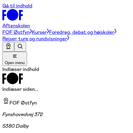
Gå til indhold
Aftenskolen
FOF Østfyn
Kurser
Foredrag, debat og højskoler
Rejser, ture og rundvisninger
Open menu
Indlæser indhold
Indlæser siden...
FOF Østfyn
Fynshovedvej 372
5380 Dalby