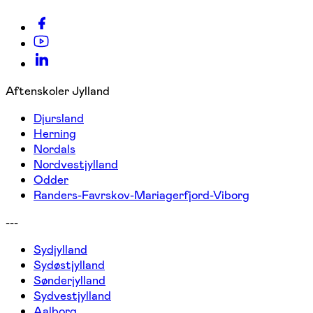
Aftenskoler Jylland
Djursland
Herning
Nordals
Nordvestjylland
Odder
Randers-Favrskov-Mariagerfjord-Viborg
---
Sydjylland
Sydøstjylland
Sønderjylland
Sydvestjylland
Aalborg