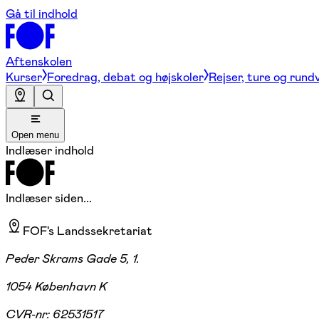
Gå til indhold
Aftenskolen
Kurser
Foredrag, debat og højskoler
Rejser, ture og rund
Open menu
Indlæser indhold
Indlæser siden...
FOF's Landssekretariat
Peder Skrams Gade 5, 1.
1054 København K
CVR-nr:
62531517