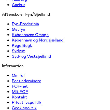
Aarhus
Aftenskoler Fyn/Sjælland
Fyn-Fredericia
Østfyn
Københavns Omegn
København og Nordsjælland
Køge Bugt
Sydøst
Syd- og Vestsjælland
Information
Om fof
For undervisere
FOF-net
Mit FOF
Kontakt
Privatlivspolitik
Cookiepolitik