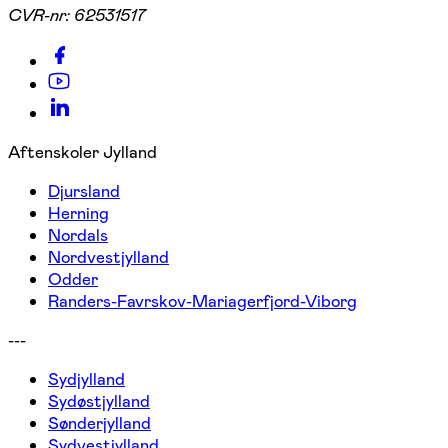
CVR-nr:
62531517
Aftenskoler Jylland
Djursland
Herning
Nordals
Nordvestjylland
Odder
Randers-Favrskov-Mariagerfjord-Viborg
---
Sydjylland
Sydøstjylland
Sønderjylland
Sydvestjylland