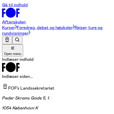
Gå til indhold
Aftenskolen
Kurser
Foredrag, debat og højskoler
Rejser, ture og
rundvisninger
Open menu
Indlæser indhold
Indlæser siden...
FOF's Landssekretariat
Peder Skrams Gade 5, 1.
1054 København K