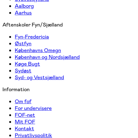
Aalborg
Aarhus
Aftenskoler Fyn/Sjælland
Fyn-Fredericia
Østfyn
Københavns Omegn
København og Nordsjælland
Køge Bugt
Sydøst
Syd- og Vestsjælland
Information
Om fof
For undervisere
FOF-net
Mit FOF
Kontakt
Privatlivspolitik